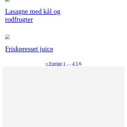
Lasagne med kål og
rodfrugter
Friskpresset juice
« Forrige
1
…
4
5
6