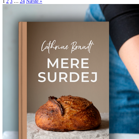
1
2
3
…
24
Næste »