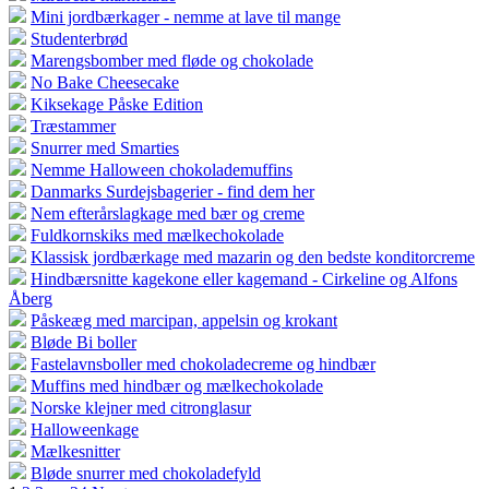
Mini jordbærkager - nemme at lave til mange
Studenterbrød
Marengsbomber med fløde og chokolade
No Bake Cheesecake
Kiksekage Påske Edition
Træstammer
Snurrer med Smarties
Nemme Halloween chokolademuffins
Danmarks Surdejsbagerier - find dem her
Nem efterårslagkage med bær og creme
Fuldkornskiks med mælkechokolade
Klassisk jordbærkage med mazarin og den bedste konditorcreme
Hindbærsnitte kagekone eller kagemand - Cirkeline og Alfons
Åberg
Påskeæg med marcipan, appelsin og krokant
Bløde Bi boller
Fastelavnsboller med chokoladecreme og hindbær
Muffins med hindbær og mælkechokolade
Norske klejner med citronglasur
Halloweenkage
Mælkesnitter
Bløde snurrer med chokoladefyld