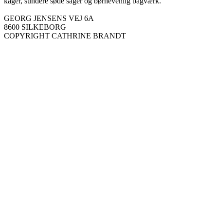
kager, sundere søde sager og børnevenlig bagværk.
GEORG JENSENS VEJ 6A
8600 SILKEBORG
COPYRIGHT CATHRINE BRANDT