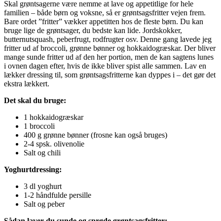
Skal grøntsagerne være nemme at lave og appetitlige for hele
familien – både børn og voksne, så er grøntsagsfritter vejen frem.
Bare ordet ”fritter” vækker appetitten hos de fleste børn. Du kan
bruge lige de grøntsager, du bedste kan lide. Jordskokker,
butternutsquash, peberfrugt, rodfrugter osv. Denne gang lavede jeg
fritter ud af broccoli, grønne bønner og hokkaidogræskar. Der bliver
mange sunde fritter ud af den her portion, men de kan sagtens lunes
i ovnen dagen efter, hvis de ikke bliver spist alle sammen. Lav en
lækker dressing til, som grøntsagsfritterne kan dyppes i – det gør det
ekstra lækkert.
Det skal du bruge:
1 hokkaidogræskar
1 broccoli
400 g grønne bønner (frosne kan også bruges)
2-4 spsk. olivenolie
Salt og chili
Yoghurtdressing:
3 dl yoghurt
1-2 håndfulde persille
Salt og peber
Sådan laver du sunde og sprøde grøntsagsfritter: