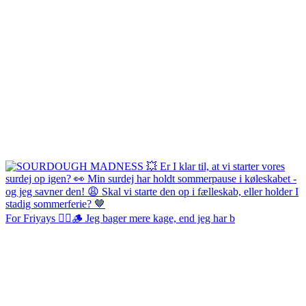
For Friyays 👌🏻🪵 Jeg bager mere kage, end jeg har b