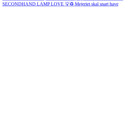
SECONDHAND LAMP LOVE 💡♻️ Mejeriet skal snart have