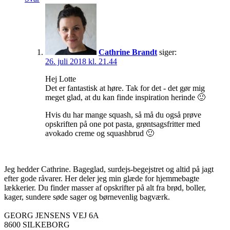
Cathrine Brandt
siger:
26. juli 2018 kl. 21.44
Hej Lotte
Det er fantastisk at høre. Tak for det - det gør mig
meget glad, at du kan finde inspiration herinde 🙂
Hvis du har mange squash, så må du også prøve
opskriften på one pot pasta, grøntsagsfritter med
avokado creme og squashbrud 🙂
Jeg hedder Cathrine. Bageglad, surdejs-begejstret og altid på jagt
efter gode råvarer. Her deler jeg min glæde for hjemmebagte
lækkerier. Du finder masser af opskrifter på alt fra brød, boller,
kager, sundere søde sager og børnevenlig bagværk.
GEORG JENSENS VEJ 6A
8600 SILKEBORG