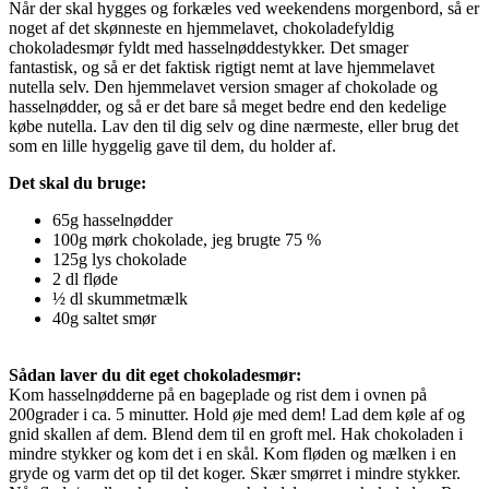
Når der skal hygges og forkæles ved weekendens morgenbord, så er
noget af det skønneste en hjemmelavet, chokoladefyldig
chokoladesmør fyldt med hasselnøddestykker. Det smager
fantastisk, og så er det faktisk rigtigt nemt at lave hjemmelavet
nutella selv. Den hjemmelavet version smager af chokolade og
hasselnødder, og så er det bare så meget bedre end den kedelige
købe nutella. Lav den til dig selv og dine nærmeste, eller brug det
som en lille hyggelig gave til dem, du holder af.
Det skal du bruge:
65g hasselnødder
100g mørk chokolade, jeg brugte 75 %
125g lys chokolade
2 dl fløde
½ dl skummetmælk
40g saltet smør
Sådan laver du dit eget chokoladesmør:
Kom hasselnødderne på en bageplade og rist dem i ovnen på
200grader i ca. 5 minutter. Hold øje med dem! Lad dem køle af og
gnid skallen af dem. Blend dem til en groft mel. Hak chokoladen i
mindre stykker og kom det i en skål. Kom fløden og mælken i en
gryde og varm det op til det koger. Skær smørret i mindre stykker.