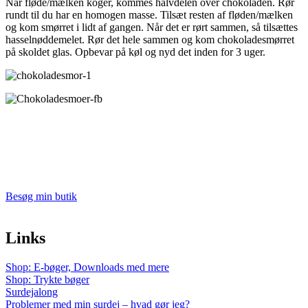
Når fløde/mælken koger, kommes halvdelen over chokoladen. Rør
rundt til du har en homogen masse. Tilsæt resten af fløden/mælken
og kom smørret i lidt af gangen. Når det er rørt sammen, så tilsættes
hasselnøddemelet. Rør det hele sammen og kom chokoladesmørret
på skoldet glas. Opbevar på køl og nyd det inden for 3 uger.
Besøg min butik
Links
Shop: E-bøger, Downloads med mere
Shop: Trykte bøger
Surdejalong
Problemer med min surdej – hvad gør jeg?