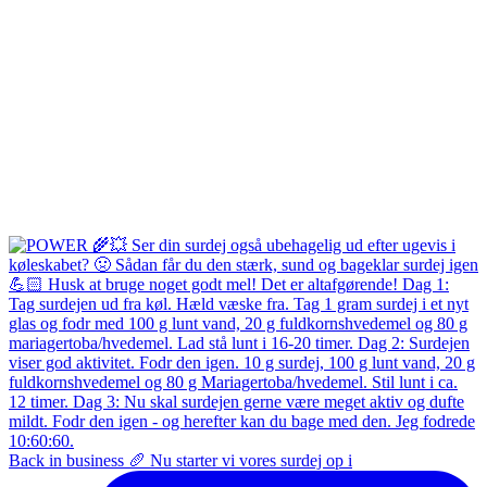
Back in business 🥖 Nu starter vi vores surdej op i