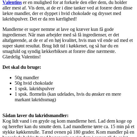
Valentins
er en mulighed for at forkæle den eller dem, du holder
aller mest af. Vis dem, at de er i dine tanker ved at forære dem disse
lækre mandler, der er dyppet i hvid chokolade og drysset med
lakridspulver. Det er da ren kærlighed!
Mandlerne er super nemme at lave og kræver kun få gode
ingredienser. Når man arbejder med så få ingredienser, er det
altafgørende, at de er af en høj kvalitet, hvis man vil ende ud med et
super skønt resultat. Brug lidt tid i køkkenet, og så har du en
smagfuld og syndig lækkerbiksen at forære dine nærmeste.
Glædelig Valentins!
Det skal du bruge:
50g mandler
50g hvid chokolade
1 spsk. lakridspulver
1 spsk. flormelis (kan udelades, hvis du ønsker en mere
markant lakridssmag)
Sådan laver du lakridsmandler:
Kog lidt vand i en gryde og kom mandlerne heri. Lad dem koge op
og herefter kan du smutte dem. Lad mandlerne tørre ca. 15 min på et
stykke køkkenrulle. Tænd ovnen på 180 grader. Kom mandler på en