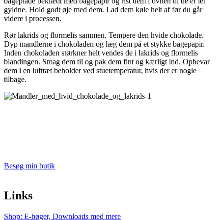
bageplade beklædt med bagepapir og rist dem i ovnen til de er let
gyldne. Hold godt øje med dem. Lad dem køle helt af før du går
videre i processen.
Rør lakrids og flormelis sammen. Tempere den hvide chokolade.
Dyp mandlerne i chokoladen og læg dem på et stykke bagepapir.
Inden chokoladen størkner helt vendes de i lakrids og flormelis
blandingen. Smag dem til og pak dem fint og kærligt ind. Opbevar
dem i en lufttæt beholder ved stuetemperatur, hvis der er nogle
tilbage.
Besøg min butik
Links
Shop: E-bøger, Downloads med mere