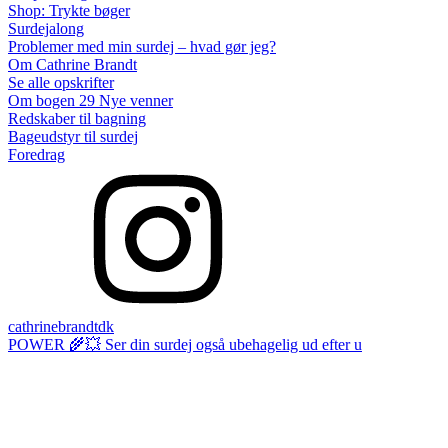
Shop: Trykte bøger
Surdejalong
Problemer med min surdej – hvad gør jeg?
Om Cathrine Brandt
Se alle opskrifter
Om bogen 29 Nye venner
Redskaber til bagning
Bageudstyr til surdej
Foredrag
cathrinebrandtdk
POWER 🌾💥 Ser din surdej også ubehagelig ud efter u