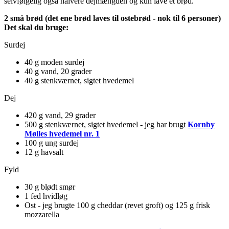
selvfølgelig også halvere dejmængden og kun lave ét brød.
2 små brød (det ene brød laves til ostebrød - nok til 6 personer)
Det skal du bruge:
Surdej
40 g moden surdej
40 g vand, 20 grader
40 g stenkværnet, sigtet hvedemel
Dej
420 g vand, 29 grader
500 g stenkværnet, sigtet hvedemel - jeg har brugt
Kornby
Mølles hvedemel nr. 1
100 g ung surdej
12 g havsalt
Fyld
30 g blødt smør
1 fed hvidløg
Ost - jeg brugte 100 g cheddar (revet groft) og 125 g frisk
mozzarella