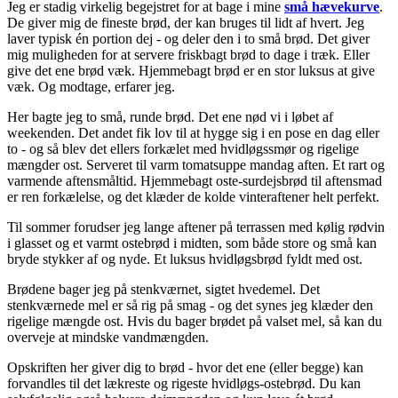
Jeg er stadig virkelig begejstret for at bage i mine
små hævekurve
.
De giver mig de fineste brød, der kan bruges til lidt af hvert. Jeg
laver typisk én portion dej - og deler den i to små brød. Det giver
mig muligheden for at servere friskbagt brød to dage i træk. Eller
give det ene brød væk. Hjemmebagt brød er en stor luksus at give
væk. Og modtage, erfarer jeg.
Her bagte jeg to små, runde brød. Det ene nød vi i løbet af
weekenden. Det andet fik lov til at hygge sig i en pose en dag eller
to - og så blev det ellers forkælet med hvidløgssmør og rigelige
mængder ost. Serveret til varm tomatsuppe mandag aften. Et rart og
varmende aftensmåltid. Hjemmebagt oste-surdejsbrød til aftensmad
er ren forkælelse, og det klæder de kolde vinteraftener helt perfekt.
Til sommer forudser jeg lange aftener på terrassen med kølig rødvin
i glasset og et varmt ostebrød i midten, som både store og små kan
bryde stykker af og nyde. Et luksus hvidløgsbrød fyldt med ost.
Brødene bager jeg på stenkværnet, sigtet hvedemel. Det
stenkværnede mel er så rig på smag - og det synes jeg klæder den
rigelige mængde ost. Hvis du bager brødet på valset mel, så kan du
overveje at mindske vandmængden.
Opskriften her giver dig to brød - hvor det ene (eller begge) kan
forvandles til det lækreste og rigeste hvidløgs-ostebrød. Du kan