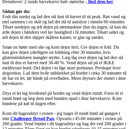
Derudover: 2 runde hævekurve halv størrelse -
find dem her
Sådan gør du:
Fodr din surdej og lad den stå lunt til hævet til sit peak. Rør vand og
mel sammen i en skål og lad det stå til autolyse i mindst 60 minutter.
Tilsæt surdejen og ælt dejen på røremaskine (har du ingen, så kan du
ælte dejen i hånden) ved lav hastighed i få minutter. Tilsæt saltet og
ælt dejen til den slipper skålens kanter, er glat og samlet.
Smør en bøtte med olie og kom dejen heri. Giv dejen et fold. Du
kan give dejen yderligere en foldning efter 30 minutter, hvis
glutenstrukturen mangler styrke. Læg låg over dejen og lad den stå
lunt til den er hævet med 30-40 %. Vend dejen ud på et IKKE
meldrysset bord. Del dejen i to lige store portioner. Preshape hver
dejportion. Lad dem hvile utildækket på bordet i cirka 30 minutter til
de har en let, tør hinde på overfladen. Mens drysses der rismel i dine
hævekurve.
Drys et let lag hvedemel på bordet og vend dejen rundt. Form til et
rundt brød og læg dem med bunden opad i dine hævekurve. Kom
brødene på køl til dagen efter.
Kom dit bageudstyr i ovnen - jeg bager ét rundt brød ad gangen i
min
Challenger Bread Pan
. Opvarm i 45-60 minutter i ovnen på
260 grader. Vend brødet i dit bageudstyr og bag det ved 200 grader i
12 minutter. Fjern låget og bag brødet yderligere 10-15 minutter ved