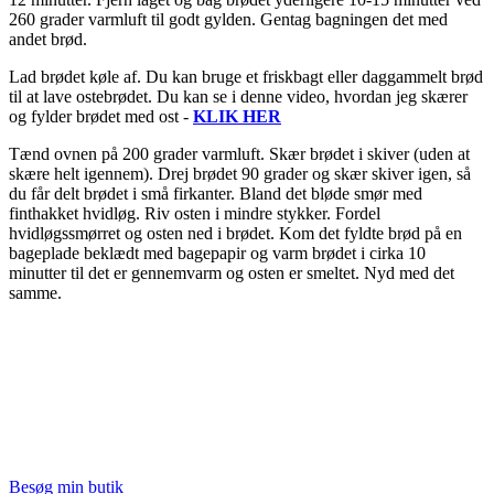
260 grader varmluft til godt gylden. Gentag bagningen det med
andet brød.
Lad brødet køle af. Du kan bruge et friskbagt eller daggammelt brød
til at lave ostebrødet. Du kan se i denne video, hvordan jeg skærer
og fylder brødet med ost -
KLIK HER
Tænd ovnen på 200 grader varmluft. Skær brødet i skiver (uden at
skære helt igennem). Drej brødet 90 grader og skær skiver igen, så
du får delt brødet i små firkanter. Bland det bløde smør med
finthakket hvidløg. Riv osten i mindre stykker. Fordel
hvidløgssmørret og osten ned i brødet. Kom det fyldte brød på en
bageplade beklædt med bagepapir og varm brødet i cirka 10
minutter til det er gennemvarm og osten er smeltet. Nyd med det
samme.
Besøg min butik