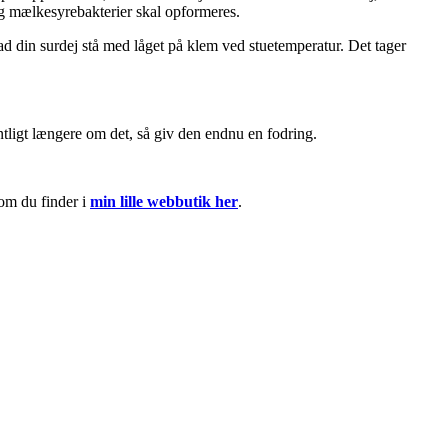
og mælkesyrebakterier skal opformeres.
d din surdej stå med låget på klem ved stuetemperatur. Det tager
entligt længere om det, så giv den endnu en fodring.
som du finder i
min lille webbutik her
.