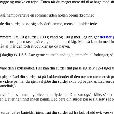
ygge og måske en rejse. Enten får du meget mere tid til at bage med sin su
d også nemt overleve en sommer uden nogen opmærksomhed.
de din surdej passe sig selv derhjemme, mens du holder ferie.
hjemmefra. Fx. 10 g surdej, 100 g vand og 100 g mel. Jeg bruger
det her 
Skal din surdej i en taske, så vælg en bøtte med låg. Men så kan du med for
åg af, når den fortsat udvikler sig og hæver.
ej dagligt fx 1:6:6. Lav gerne en melblanding hjemmefra til fodringer,
vare den i køleskabet. Her kan din surdej fint passe sig selv i 2-4 uge
plejer. Lad din surdej stå på køkkenbordet til den næsten rammer sit pea
e videre på, når du igen vil gøre din surdej aktiv og bageklar. Lad surde
lamelink)).
Den vil falde sammen og blive mere flydende. Den kan også skille, så de
ger. Det er helt fint! Ingen panik. Lad bare din surdej passe sig selv i e
n surdej gøres bageklar igen. Tag din surdej ud fra køl. Hæld evt. væske