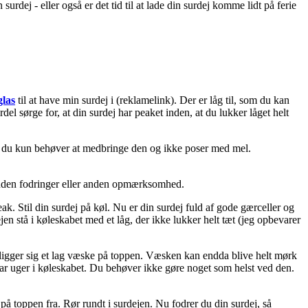
rdej - eller også er det tid til at lade din surdej komme lidt på ferie
glas
til at have min surdej i (reklamelink). Der er låg til, som du kan
del sørge for, at din surdej har peaket inden, at du lukker låget helt
 så du kun behøver at medbringe den og ikke poser med mel.
r uden fodringer eller anden opmærksomhed.
k. Stil din surdej på køl. Nu er din surdej fuld af gode gærceller og
jen stå i køleskabet med et låg, der ikke lukker helt tæt (jeg opbevarer
r ligger sig et lag væske på toppen. Væsken kan endda blive helt mørk
t par uger i køleskabet. Du behøver ikke gøre noget som helst ved den.
 på toppen fra. Rør rundt i surdejen. Nu fodrer du din surdej, så