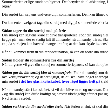
Sommerferien er lige rundt om hjørnet. Det betyder tid til afslapning, h
også?
Din surdej kan sagtens undvære dig i sommerferien. Den kan tilme
Du kan enten vælge at tage din surdej med dig på sommerferie eller la
Sådan tager du din surdej med på ferie
Din surdej kan sagtens klare at blive transporteret. Fodr din surdej 
lægge på - men der er stadig luft til din surdej, så din surdej trives. 
tæt, da surdejen kan have så mange kræfter, at den kan skyde bøttens l
Når du kommer frem til din feriedestination, så kan du fodre din surd
Sådan holder du sommerferie fra din surdej
Når du gerne vil give din surdej en sommerferiepause, så kan du opbe
Sådan gør du din surdej klar til sommerferie
:
Fodr din surdej som du 
mælkeksyrebakterier, og det er vigtigt, da du skal have noget at arbejd
min surdej i
det her glas i køleskabet, hvor låget ligger helt på
(rek
Når din surdej står i køleskabet, så vil den blive mere og mere sur. 
- og din surdej kan dufte kraftigt og næsten ubehageligt efter et par u
Nyd ferien i stedet.
Sådan vækker du din surdej efter ferie:
Når ferien er slut, så skal di