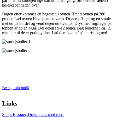
par timer så surdejen lige kan komme i gang. Stil herefter dejen i
køleskabet natten over.
Dagen efter kommes en bagesten i ovnen. Tænd ovnen på 280
grader. Lad ovnen blive gennemvarm. Drys rugflager og en smule
mel ud på bordet og vend dejen ud ovenpå. Drys med rugflager på
toppen af dejen også. Del dejen i 9-12 boller. Bag bollerne i ca. 15
minutter til de er godt gyldne. Lad dem køle af på en rist og nyd.
Besøg min butik
Links
Shop: E-bøger, Downloads med mere