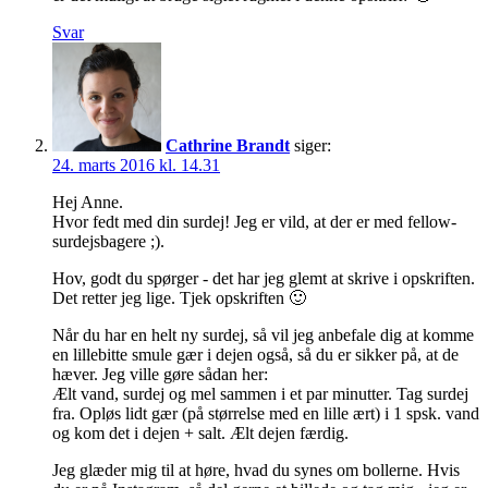
Svar
Cathrine Brandt
siger:
24. marts 2016 kl. 14.31
Hej Anne.
Hvor fedt med din surdej! Jeg er vild, at der er med fellow-
surdejsbagere ;).
Hov, godt du spørger - det har jeg glemt at skrive i opskriften.
Det retter jeg lige. Tjek opskriften 🙂
Når du har en helt ny surdej, så vil jeg anbefale dig at komme
en lillebitte smule gær i dejen også, så du er sikker på, at de
hæver. Jeg ville gøre sådan her:
Ælt vand, surdej og mel sammen i et par minutter. Tag surdej
fra. Opløs lidt gær (på størrelse med en lille ært) i 1 spsk. vand
og kom det i dejen + salt. Ælt dejen færdig.
Jeg glæder mig til at høre, hvad du synes om bollerne. Hvis