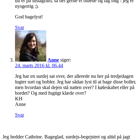
du er på Instagram, så del gerne et billede og tag mig - jeg er
nysgerrig ;).
God bagelyst!
Svar
Anne
siger:
24. marts 2016 kl. 06.44
Jeg har en surdej sat over, der allerede nu her på tredjedagen
lugter surt og bobler. Jeg har sådan lyst til at bage disse boller,
men hvordan skal dejen stå natten over? I køleskabet eller på
bordet? Og med fugtigt klæde over?
KH
Anne
Svar
Jeg hedder Cathrine. Bageglad, surdejs-begejstret og altid på jagt