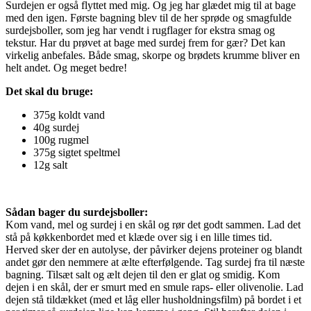
Surdejen er også flyttet med mig. Og jeg har glædet mig til at bage
med den igen. Første bagning blev til de her sprøde og smagfulde
surdejsboller, som jeg har vendt i rugflager for ekstra smag og
tekstur. Har du prøvet at bage med surdej frem for gær? Det kan
virkelig anbefales. Både smag, skorpe og brødets krumme bliver en
helt andet. Og meget bedre!
Det skal du bruge:
375g koldt vand
40g surdej
100g rugmel
375g sigtet speltmel
12g salt
Sådan bager du surdejsboller:
Kom vand, mel og surdej i en skål og rør det godt sammen. Lad det
stå på køkkenbordet med et klæde over sig i en lille times tid.
Herved sker der en autolyse, der påvirker dejens proteiner og blandt
andet gør den nemmere at ælte efterfølgende. Tag surdej fra til næste
bagning. Tilsæt salt og ælt dejen til den er glat og smidig. Kom
dejen i en skål, der er smurt med en smule raps- eller olivenolie. Lad
dejen stå tildækket (med et låg eller husholdningsfilm) på bordet i et