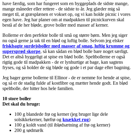
have færdig, som har fungeret som en byggeplads de sidste mange,
mange måneder eller rettere - de sidste to år. Jeg glæder mig så
meget til, at græsplænen er vokset op, og vi kan holde picnic i vores
egen have. Jeg har planer om at madpakken til picnickurven skal
bestå af de her bløde, grove boller med masser af kerner.
Bollerne er den perfekte bolle til små og større børn. Men jeg siger
nu også gerne ja tak til en blød og luftig bolle. Selvom jeg elsker
friskbagte surdejsboller med masser af smag, luftig krumme og
supersprød skorpe
, så kan sådan en blød bolle bare noget særligt.
Det er altså hyggeligt at spise en blød bolle. Speltbollerne er også
rigtig gode til madpakken - de er lynhurtige at bage, kan sagtens
fryses, og så holder de sig bløde og gode i et par dage efter bagning.
Jeg bager gerne bollerne til Ellinor - de er nemme for hende at spise,
og så er de stadig fulde af kostfibre og mætter hende godt. En blød
speltbolle, der hitter hos hele familien.
10 store boller
Det skal du bruge:
100 g blandede frø og kerner (jeg bruger lige dele
solsikkekerner, hørfrø og
knækket rug
)
100 g koldt vand (til iblødsætning af frø og kerner)
200 g sødmælk