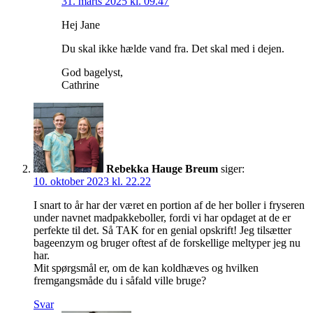
31. marts 2025 kl. 09.47
Hej Jane
Du skal ikke hælde vand fra. Det skal med i dejen.
God bagelyst,
Cathrine
Rebekka Hauge Breum
siger:
10. oktober 2023 kl. 22.22
I snart to år har der været en portion af de her boller i fryseren
under navnet madpakkeboller, fordi vi har opdaget at de er
perfekte til det. Så TAK for en genial opskrift! Jeg tilsætter
bageenzym og bruger oftest af de forskellige meltyper jeg nu
har.
Mit spørgsmål er, om de kan koldhæves og hvilken
fremgangsmåde du i såfald ville bruge?
Svar