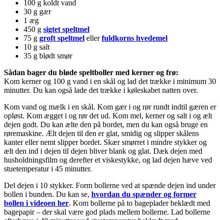
100 g koldt vand
30 g gær
1 æg
450 g
sigtet speltmel
75 g
groft speltmel
eller
fuldkorns hvedemel
10 g salt
35 g blødt smør
Sådan bager du bløde speltboller med kerner og frø:
Kom kerner og 100 g vand i en skål og lad det trække i minimum 30
minutter. Du kan også lade det trække i køleskabet natten over.
Kom vand og mælk i en skål. Kom gær i og rør rundt indtil gæren er
opløst. Kom ægget i og rør det ud. Kom mel, kerner og salt i og ælt
dejen godt. Du kan ælte den på bordet, men du kan også bruge en
røremaskine. Ælt dejen til den er glat, smidig og slipper skålens
kanter eller nemt slipper bordet. Skær smørret i mindre stykker og
ælt den ind i dejen til dejen bliver blank og glat. Dæk dejen med
husholdningsfilm og derefter et viskestykke, og lad dejen hæve ved
stuetemperatur i 45 minutter.
Del dejen i 10 stykker. Form bollerne ved at spænde dejen ind under
bollen i bunden. Du kan se,
hvordan du spænder og former
bollen i videoen her
. Kom bollerne på to bageplader beklædt med
bagepapir – der skal være god plads mellem bollerne. Lad bollerne