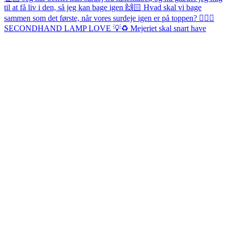
SECONDHAND LAMP LOVE 💡♻️ Mejeriet skal snart have