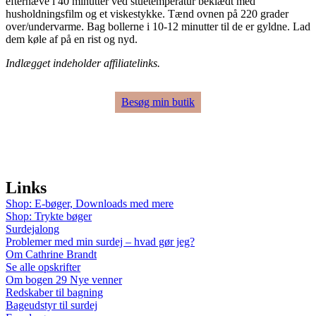
efterhæve i 40 minutter ved stuetemperatur beklædt med
husholdningsfilm og et viskestykke. Tænd ovnen på 220 grader
over/undervarme. Bag bollerne i 10-12 minutter til de er gyldne. Lad
dem køle af på en rist og nyd.
Indlægget indeholder affiliatelinks.
Besøg min butik
Links
Shop: E-bøger, Downloads med mere
Shop: Trykte bøger
Surdejalong
Problemer med min surdej – hvad gør jeg?
Om Cathrine Brandt
Se alle opskrifter
Om bogen 29 Nye venner
Redskaber til bagning
Bageudstyr til surdej