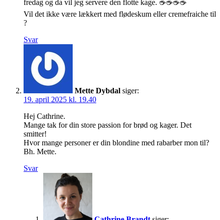
fredag og da vil jeg servere den flotte kage. ☕️☕️☕️☕️
Vil det ikke være lækkert med flødeskum eller cremefraiche til
?
Svar
Mette Dybdal
siger:
19. april 2025 kl. 19.40
Hej Cathrine.
Mange tak for din store passion for brød og kager. Det
smitter!
Hvor mange personer er din blondine med rabarber mon til?
Bh. Mette.
Svar
Cathrine Brandt
siger: