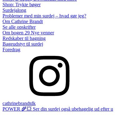
Shop: Trykte bøger
Surdejalong
Problemer med min surdej – hvad gør jeg?
Om Cathrine Brandt
Se alle opskrifter
Om bogen 29 Nye venner
Redskaber til bagning
Bageudstyr til surdej
Foredrag
cathrinebrandtdk
POWER 🌾💥 Ser din surdej også ubehagelig ud efter u