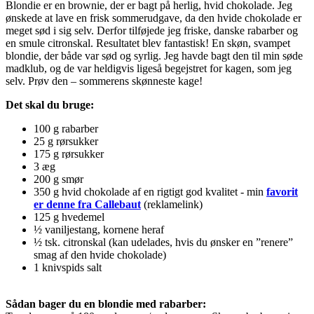
Blondie er en brownie, der er bagt på herlig, hvid chokolade. Jeg
ønskede at lave en frisk sommerudgave, da den hvide chokolade er
meget sød i sig selv. Derfor tilføjede jeg friske, danske rabarber og
en smule citronskal. Resultatet blev fantastisk! En skøn, svampet
blondie, der både var sød og syrlig. Jeg havde bagt den til min søde
madklub, og de var heldigvis ligeså begejstret for kagen, som jeg
selv. Prøv den – sommerens skønneste kage!
Det skal du bruge:
100 g rabarber
25 g rørsukker
175 g rørsukker
3 æg
200 g smør
350 g hvid chokolade af en rigtigt god kvalitet - min
favorit
er denne fra Callebaut
(reklamelink)
125 g hvedemel
½ vaniljestang, kornene heraf
½ tsk. citronskal (kan udelades, hvis du ønsker en ”renere”
smag af den hvide chokolade)
1 knivspids salt
Sådan bager du en blondie med rabarber: