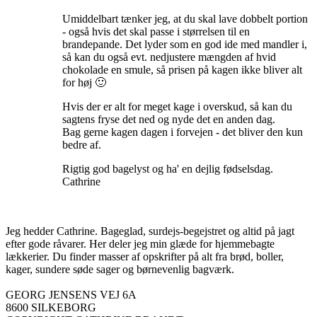
Umiddelbart tænker jeg, at du skal lave dobbelt portion
- også hvis det skal passe i størrelsen til en
brandepande. Det lyder som en god ide med mandler i,
så kan du også evt. nedjustere mængden af hvid
chokolade en smule, så prisen på kagen ikke bliver alt
for høj 🙂
Hvis der er alt for meget kage i overskud, så kan du
sagtens fryse det ned og nyde det en anden dag.
Bag gerne kagen dagen i forvejen - det bliver den kun
bedre af.
Rigtig god bagelyst og ha' en dejlig fødselsdag.
Cathrine
Jeg hedder Cathrine. Bageglad, surdejs-begejstret og altid på jagt
efter gode råvarer. Her deler jeg min glæde for hjemmebagte
lækkerier. Du finder masser af opskrifter på alt fra brød, boller,
kager, sundere søde sager og børnevenlig bagværk.
GEORG JENSENS VEJ 6A
8600 SILKEBORG