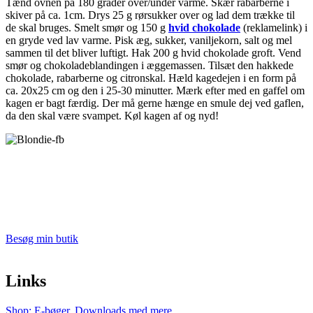
Tænd ovnen på 180 grader over/under varme. Skær rabarberne i
skiver på ca. 1cm. Drys 25 g rørsukker over og lad dem trække til
de skal bruges. Smelt smør og 150 g
hvid chokolade
(reklamelink) i
en gryde ved lav varme. Pisk æg, sukker, vaniljekorn, salt og mel
sammen til det bliver luftigt. Hak 200 g hvid chokolade groft. Vend
smør og chokoladeblandingen i æggemassen. Tilsæt den hakkede
chokolade, rabarberne og citronskal. Hæld kagedejen i en form på
ca. 20x25 cm og den i 25-30 minutter. Mærk efter med en gaffel om
kagen er bagt færdig. Der må gerne hænge en smule dej ved gaflen,
da den skal være svampet. Køl kagen af og nyd!
Besøg min butik
Links
Shop: E-bøger, Downloads med mere