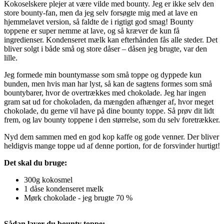
Kokoselskere plejer at være vilde med bounty. Jeg er ikke selv den
store bounty-fan, men da jeg selv forsøgte mig med at lave en
hjemmelavet version, så faldte de i rigtigt god smag! Bounty
toppene er super nemme at lave, og så kræver de kun få
ingredienser. Kondenseret mælk kan efterhånden fås alle steder. Det
bliver solgt i både små og store dåser – dåsen jeg brugte, var den
lille.
Jeg formede min bountymasse som små toppe og dyppede kun
bunden, men hvis man har lyst, så kan de sagtens formes som små
bountybarer, hvor de overtrækkes med chokolade. Jeg har ingen
gram sat ud for chokoladen, da mængden afhænger af, hvor meget
chokolade, du gerne vil have på dine bounty toppe. Så prøv dit lidt
frem, og lav bounty toppene i den størrelse, som du selv foretrækker.
Nyd dem sammen med en god kop kaffe og gode venner. Der bliver
heldigvis mange toppe ud af denne portion, for de forsvinder hurtigt!
Det skal du bruge:
300g kokosmel
1 dåse kondenseret mælk
Mørk chokolade - jeg brugte 70 %
Sådan laver du bounty toppe: