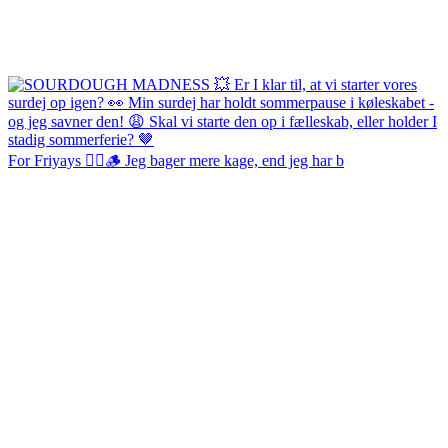
For Friyays 👌🏻🪵 Jeg bager mere kage, end jeg har b