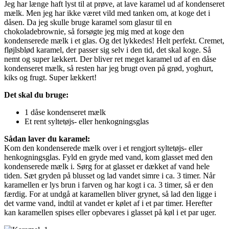
Jeg har længe haft lyst til at prøve, at lave karamel ud af kondenseret
mælk. Men jeg har ikke været vild med tanken om, at koge det i
dåsen. Da jeg skulle bruge karamel som glasur til en
chokoladebrownie, så forsøgte jeg mig med at koge den
kondenserede mælk i et glas. Og det lykkedes! Helt perfekt. Cremet,
fløjlsblød karamel, der passer sig selv i den tid, det skal koge. Så
nemt og super lækkert. Der bliver ret meget karamel ud af en dåse
kondenseret mælk, så resten har jeg brugt oven på grød, yoghurt,
kiks og frugt. Super lækkert!
Det skal du bruge:
1 dåse kondenseret mælk
Et rent syltetøjs- eller henkogningsglas
Sådan laver du karamel:
Kom den kondenserede mælk over i et rengjort syltetøjs- eller
henkogningsglas. Fyld en gryde med vand, kom glasset med den
kondenserede mælk i. Sørg for at glasset er dækket af vand hele
tiden. Sæt gryden på blusset og lad vandet simre i ca. 3 timer. Når
karamellen er lys brun i farven og har kogt i ca. 3 timer, så er den
færdig. For at undgå at karamellen bliver grynet, så lad den ligge i
det varme vand, indtil at vandet er kølet af i et par timer. Herefter
kan karamellen spises eller opbevares i glasset på køl i et par uger.