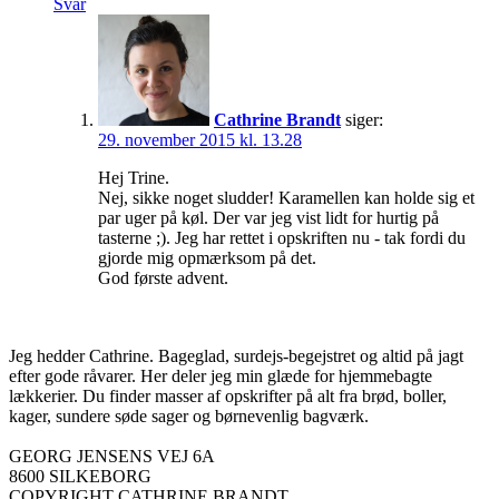
Svar
Cathrine Brandt
siger:
29. november 2015 kl. 13.28
Hej Trine.
Nej, sikke noget sludder! Karamellen kan holde sig et
par uger på køl. Der var jeg vist lidt for hurtig på
tasterne ;). Jeg har rettet i opskriften nu - tak fordi du
gjorde mig opmærksom på det.
God første advent.
Jeg hedder Cathrine. Bageglad, surdejs-begejstret og altid på jagt
efter gode råvarer. Her deler jeg min glæde for hjemmebagte
lækkerier. Du finder masser af opskrifter på alt fra brød, boller,
kager, sundere søde sager og børnevenlig bagværk.
GEORG JENSENS VEJ 6A
8600 SILKEBORG
COPYRIGHT CATHRINE BRANDT