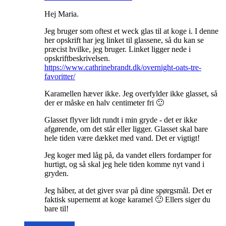
Hej Maria.
Jeg bruger som oftest et weck glas til at koge i. I denne
her opskrift har jeg linket til glassene, så du kan se
præcist hvilke, jeg bruger. Linket ligger nede i
opskriftbeskrivelsen.
https://www.cathrinebrandt.dk/overnight-oats-tre-
favoritter/
Karamellen hæver ikke. Jeg overfylder ikke glasset, så
der er måske en halv centimeter fri 🙂
Glasset flyver lidt rundt i min gryde - det er ikke
afgørende, om det står eller ligger. Glasset skal bare
hele tiden være dækket med vand. Det er vigtigt!
Jeg koger med låg på, da vandet ellers fordamper for
hurtigt, og så skal jeg hele tiden komme nyt vand i
gryden.
Jeg håber, at det giver svar på dine spørgsmål. Det er
faktisk supernemt at koge karamel 🙂 Ellers siger du
bare til!