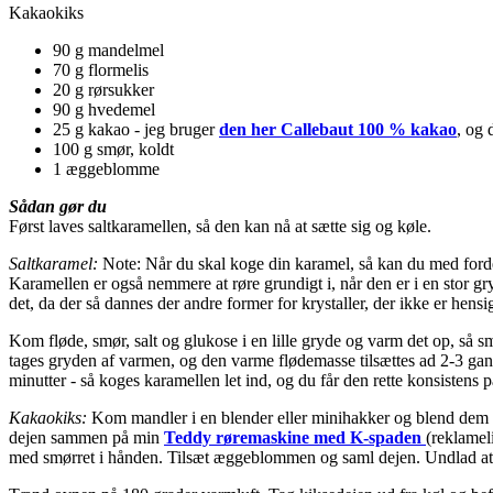
Kakaokiks
90 g mandelmel
70 g flormelis
20 g rørsukker
90 g hvedemel
25 g kakao - jeg bruger
den her Callebaut 100 % kakao
, og 
100 g smør, koldt
1 æggeblomme
Sådan gør du
Først laves saltkaramellen, så den kan nå at sætte sig og køle.
Saltkaramel:
Note: Når du skal koge din karamel, så kan du med fordel b
Karamellen er også nemmere at røre grundigt i, når den er i en stor gry
det, da der så dannes der andre former for krystaller, der ikke er hens
Kom fløde, smør, salt og glukose i en lille gryde og varm det op, så sm
tages gryden af varmen, og den varme flødemasse tilsættes ad 2-3 gang
minutter - så koges karamellen let ind, og du får den rette konsistens på
Kakaokiks:
Kom mandler i en blender eller minihakker og blend dem t
dejen sammen på min
Teddy røremaskine med K-spaden
(reklamel
med smørret i hånden. Tilsæt æggeblommen og saml dejen. Undlad at æ