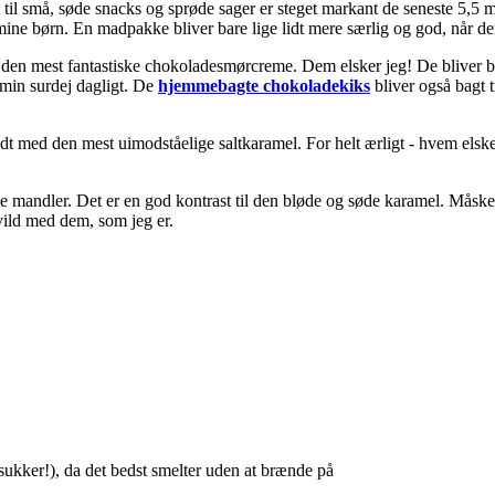
 små, søde snacks og sprøde sager er steget markant de seneste 5,5 måned
e børn. En madpakke bliver bare lige lidt mere særlig og god, når der
den mest fantastiske chokoladesmørcreme. Dem elsker jeg! De bliver ba
r min surdej dagligt. De
hjemmebagte chokoladekiks
bliver også bagt
fyldt med den mest uimodståelige saltkaramel. For helt ærligt - hvem els
andler. Det er en god kontrast til den bløde og søde karamel. Måske I 
vild med dem, som jeg er.
rsukker!), da det bedst smelter uden at brænde på