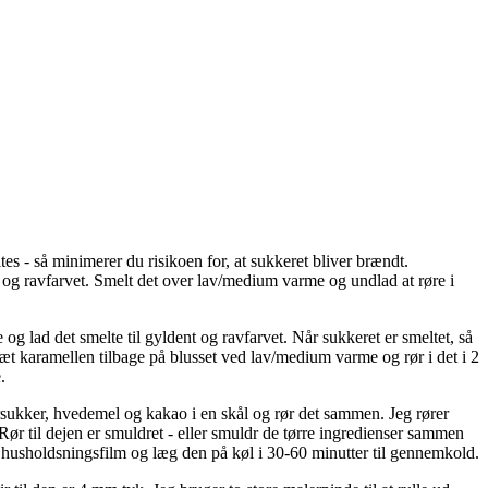
es - så minimerer du risikoen for, at sukkeret bliver brændt.
nt og ravfarvet. Smelt det over lav/medium varme og undlad at røre i
og lad det smelte til gyldent og ravfarvet. Når sukkeret er smeltet, så
æt karamellen tilbage på blusset ved lav/medium varme og rør i det i 2
.
sukker, hvedemel og kakao i en skål og rør det sammen. Jeg rører
 Rør til dejen er smuldret - eller smuldr de tørre ingredienser sammen
husholdsningsfilm og læg den på køl i 30-60 minutter til gennemkold.