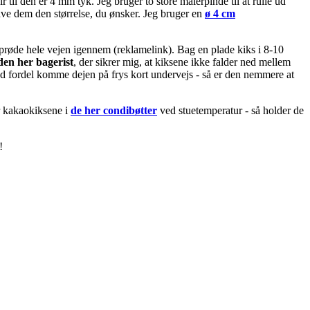
il den er 4 mm tyk. Jeg bruger to store malerpinde til at rulle ud
lave dem den størrelse, du ønsker. Jeg bruger en
ø 4 cm
r sprøde hele vejen igennem (reklamelink). Bag en plade kiks i 8-10
den her bagerist
, der sikrer mig, at kiksene ikke falder ned mellem
med fordel komme dejen på frys kort undervejs - så er den nemmere at
r kakaokiksene i
de her condibøtter
ved stuetemperatur - så holder de
!