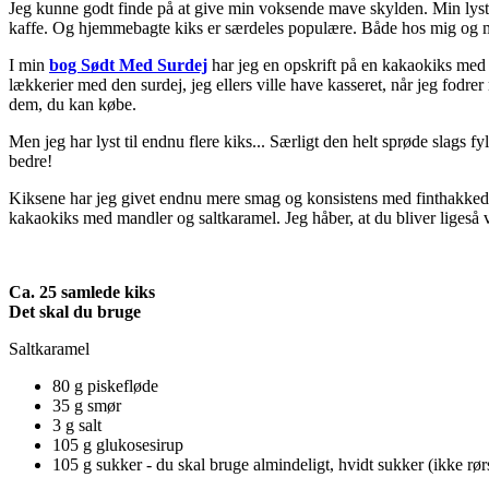
Jeg kunne godt finde på at give min voksende mave skylden. Min lyst til
kaffe. Og hjemmebagte kiks er særdeles populære. Både hos mig og min
I min
bog Sødt Med Surdej
har jeg en opskrift på en kakaokiks med 
lækkerier med den surdej, jeg ellers ville have kasseret, når jeg fodre
dem, du kan købe.
Men jeg har lyst til endnu flere kiks... Særligt den helt sprøde slags 
bedre!
Kiksene har jeg givet endnu mere smag og konsistens med finthakkede m
kakaokiks med mandler og saltkaramel. Jeg håber, at du bliver ligeså 
Ca. 25 samlede kiks
Det skal du bruge
Saltkaramel
80 g piskefløde
35 g smør
3 g salt
105 g glukosesirup
105 g sukker - du skal bruge almindeligt, hvidt sukker (ikke rø