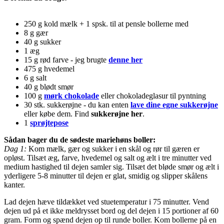
250 g kold mælk + 1 spsk. til at pensle bollerne med
8 g gær
40 g sukker
1 æg
15 g rød farve - jeg brugte
denne her
475 g hvedemel
6 g salt
40 g blødt smør
100 g
mørk chokolade
eller chokoladeglasur til pyntning
30 stk. sukkerøjne - du kan enten
lave dine egne sukkerøjne
eller købe dem. Find
sukkerøjne her
.
1
sprøjtepose
Sådan bager du de sødeste mariehøns boller:
Dag 1:
Kom mælk, gær og sukker i en skål og rør til gæren er
opløst. Tilsæt æg, farve, hvedemel og salt og ælt i tre minutter ved
medium hastighed til dejen samler sig. Tilsæt det bløde smør og ælt i
yderligere 5-8 minutter til dejen er glat, smidig og slipper skålens
kanter.
Lad dejen hæve tildækket ved stuetemperatur i 75 minutter. Vend
dejen ud på et ikke meldrysset bord og del dejen i 15 portioner af 60
gram. Form og spænd dejen op til runde boller. Kom bollerne på en