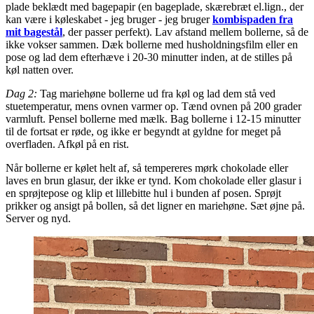
plade beklædt med bagepapir (en bageplade, skærebræt el.lign., der
kan være i køleskabet - jeg bruger - jeg bruger
kombispaden fra
mit bagestål
, der passer perfekt). Lav afstand mellem bollerne, så de
ikke vokser sammen. Dæk bollerne med husholdningsfilm eller en
pose og lad dem efterhæve i 20-30 minutter inden, at de stilles på
køl natten over.
Dag 2:
Tag mariehøne bollerne ud fra køl og lad dem stå ved
stuetemperatur, mens ovnen varmer op. Tænd ovnen på 200 grader
varmluft. Pensel bollerne med mælk. Bag bollerne i 12-15 minutter
til de fortsat er røde, og ikke er begyndt at gyldne for meget på
overfladen. Afkøl på en rist.
Når bollerne er kølet helt af, så tempereres mørk chokolade eller
laves en brun glasur, der ikke er tynd. Kom chokolade eller glasur i
en sprøjtepose og klip et lillebitte hul i bunden af posen. Sprøjt
prikker og ansigt på bollen, så det ligner en mariehøne. Sæt øjne på.
Server og nyd.