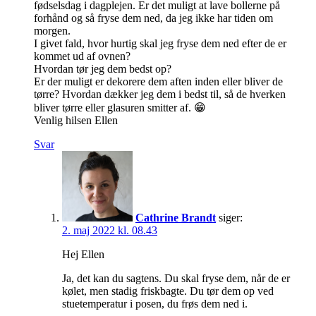
fødselsdag i dagplejen. Er det muligt at lave bollerne på
forhånd og så fryse dem ned, da jeg ikke har tiden om
morgen.
I givet fald, hvor hurtig skal jeg fryse dem ned efter de er
kommet ud af ovnen?
Hvordan tør jeg dem bedst op?
Er der muligt er dekorere dem aften inden eller bliver de
tørre? Hvordan dækker jeg dem i bedst til, så de hverken
bliver tørre eller glasuren smitter af. 😁
Venlig hilsen Ellen
Svar
Cathrine Brandt
siger:
2. maj 2022 kl. 08.43
Hej Ellen
Ja, det kan du sagtens. Du skal fryse dem, når de er
kølet, men stadig friskbagte. Du tør dem op ved
stuetemperatur i posen, du frøs dem ned i.