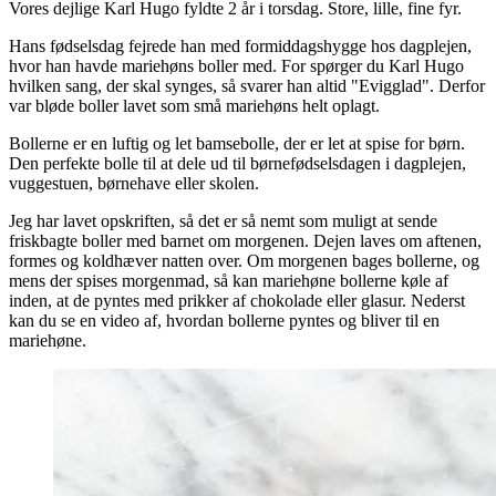
Vores dejlige Karl Hugo fyldte 2 år i torsdag. Store, lille, fine fyr.
Hans fødselsdag fejrede han med formiddagshygge hos dagplejen,
hvor han havde mariehøns boller med. For spørger du Karl Hugo
hvilken sang, der skal synges, så svarer han altid "Evigglad". Derfor
var bløde boller lavet som små mariehøns helt oplagt.
Bollerne er en luftig og let bamsebolle, der er let at spise for børn.
Den perfekte bolle til at dele ud til børnefødselsdagen i dagplejen,
vuggestuen, børnehave eller skolen.
Jeg har lavet opskriften, så det er så nemt som muligt at sende
friskbagte boller med barnet om morgenen. Dejen laves om aftenen,
formes og koldhæver natten over. Om morgenen bages bollerne, og
mens der spises morgenmad, så kan mariehøne bollerne køle af
inden, at de pyntes med prikker af chokolade eller glasur. Nederst
kan du se en video af, hvordan bollerne pyntes og bliver til en
mariehøne.