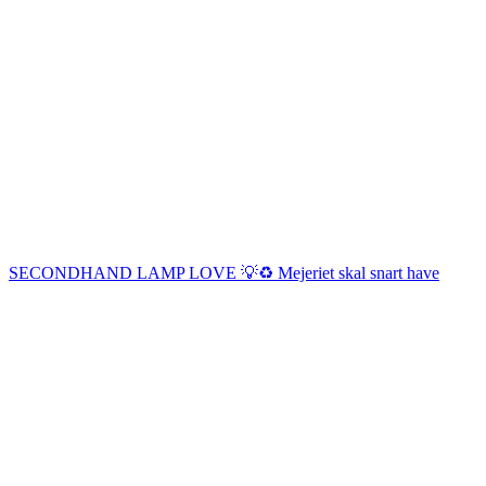
SECONDHAND LAMP LOVE 💡♻️ Mejeriet skal snart have