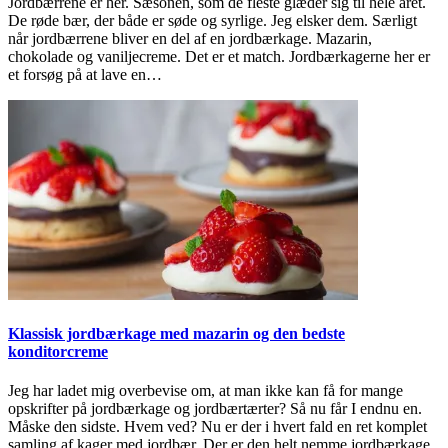
Jordbærrene er her. Sæsonen, som de fleste glæder sig til hele året.
De røde bær, der både er søde og syrlige. Jeg elsker dem. Særligt
når jordbærrene bliver en del af en jordbærkage. Mazarin,
chokolade og vaniljecreme. Det er et match. Jordbærkagerne her er
et forsøg på at lave en…
Klassisk jordbærkage med mazarin og den bedste
konditorcreme
Jeg har ladet mig overbevise om, at man ikke kan få for mange
opskrifter på jordbærkage og jordbærtærter? Så nu får I endnu en.
Måske den sidste. Hvem ved? Nu er der i hvert fald en ret komplet
samling af kager med jordbær. Der er den helt nemme jordbærkage,