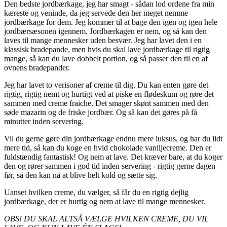
Den bedste jordbærkage, jeg har smagt - sådan lod ordene fra min
kæreste og veninde, da jeg servede den her meget nemme
jordbærkage for dem. Jeg kommer til at bage den igen og igen hele
jordbærsæsonen igennem. Jordbærkagen er nem, og så kan den
laves til mange mennesker uden besvær. Jeg har lavet den i en
klassisk bradepande, men hvis du skal lave jordbærkage til rigtig
mange, så kan du lave dobbelt portion, og så passer den til en af
ovnens bradepander.
Jeg har lavet to verisoner af creme til dig. Du kan enten gøre det
rigtig, rigtig nemt og hurtigt ved at piske en flødeskum og røre det
sammen med creme fraiche. Det smager skønt sammen med den
søde mazarin og de friske jordbær. Og så kan det gøres på få
minutter inden servering.
Vil du gerne gøre din jordbærkage endnu mere luksus, og har du lidt
mere tid, så kan du koge en hvid chokolade vaniljecreme. Den er
fuldstændig fantastisk! Og nem at lave. Det kræver bare, at du koger
den og rører sammen i god tid inden servering - rigtig gerne dagen
før, så den kan nå at blive helt kold og sætte sig.
Uanset hvilken creme, du vælger, så får du en rigtig dejlig
jordbærkage, der er hurtig og nem at lave til mange mennesker.
OBS! DU SKAL ALTSÅ VÆLGE HVILKEN CREME, DU VIL