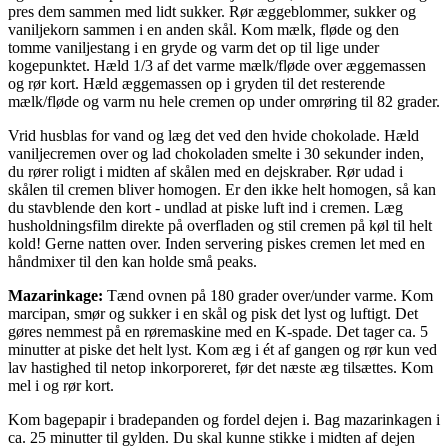
pres dem sammen med lidt sukker. Rør æggeblommer, sukker og
vaniljekorn sammen i en anden skål. Kom mælk, fløde og den
tomme vaniljestang i en gryde og varm det op til lige under
kogepunktet. Hæld 1/3 af det varme mælk/fløde over æggemassen
og rør kort. Hæld æggemassen op i gryden til det resterende
mælk/fløde og varm nu hele cremen op under omrøring til 82 grader.
Vrid husblas for vand og læg det ved den hvide chokolade. Hæld
vaniljecremen over og lad chokoladen smelte i 30 sekunder inden,
du rører roligt i midten af skålen med en dejskraber. Rør udad i
skålen til cremen bliver homogen. Er den ikke helt homogen, så kan
du stavblende den kort - undlad at piske luft ind i cremen. Læg
husholdningsfilm direkte på overfladen og stil cremen på køl til helt
kold! Gerne natten over. Inden servering piskes cremen let med en
håndmixer til den kan holde små peaks.
Mazarinkage:
Tænd ovnen på 180 grader over/under varme. Kom
marcipan, smør og sukker i en skål og pisk det lyst og luftigt. Det
gøres nemmest på en røremaskine med en K-spade. Det tager ca. 5
minutter at piske det helt lyst. Kom æg i ét af gangen og rør kun ved
lav hastighed til netop inkorporeret, før det næste æg tilsættes. Kom
mel i og rør kort.
Kom bagepapir i bradepanden og fordel dejen i. Bag mazarinkagen i
ca. 25 minutter til gylden. Du skal kunne stikke i midten af dejen