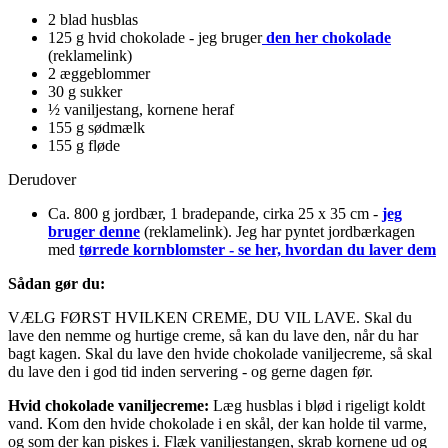
2 blad husblas
125 g hvid chokolade - jeg bruger
den her chokolade
(reklamelink)
2 æggeblommer
30 g sukker
½ vaniljestang, kornene heraf
155 g sødmælk
155 g fløde
Derudover
Ca. 800 g jordbær, 1 bradepande, cirka 25 x 35 cm -
jeg
bruger denne
(reklamelink). Jeg har pyntet jordbærkagen
med
tørrede kornblomster - se her, hvordan du laver dem
Sådan gør du:
VÆLG FØRST HVILKEN CREME, DU VIL LAVE. Skal du
lave den nemme og hurtige creme, så kan du lave den, når du har
bagt kagen. Skal du lave den hvide chokolade vaniljecreme, så skal
du lave den i god tid inden servering - og gerne dagen før.
Hvid chokolade vaniljecreme:
Læg husblas i blød i rigeligt koldt
vand. Kom den hvide chokolade i en skål, der kan holde til varme,
og som der kan piskes i. Flæk vaniljestangen, skrab kornene ud og