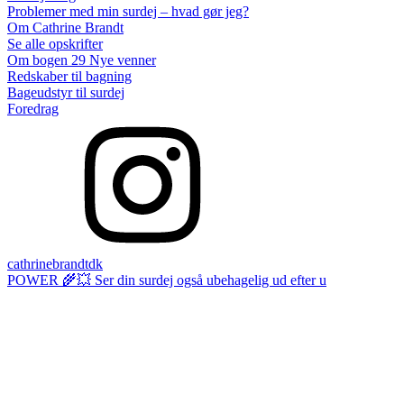
Problemer med min surdej – hvad gør jeg?
Om Cathrine Brandt
Se alle opskrifter
Om bogen 29 Nye venner
Redskaber til bagning
Bageudstyr til surdej
Foredrag
cathrinebrandtdk
POWER 🌾💥 Ser din surdej også ubehagelig ud efter u