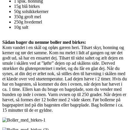
1 spsk. honning
15g blå birkes
50g solsikkekerner
350g groft mel
250g hvedemel
10g salt
Sådan bager du nemme boller med birkes:
Kom vandet i en skål og opløs gæren heri. Tilsæt skyr, honning og
kerner og rør det samme. Kom nu melet i lidt af gangen og rør det
godt ud, så har en ensartet dej. Tilsæt til sidst saltet og ælt dejen en
smule i skålen ved at ”løfte” dejen op ad skålens side. Derved
strækker du glutenproteinet i melet, og du får en glat dej. Når du
synes, at din dej er æltet nok, så stilles den til hævning i skålen med
et klæde over ved stuetemperatur. Lad dejen hæve i 2 timer. Hvis du
har en bagesten, så kommer du den i ovnen, når dejen har hævet i
ca. 1 time. Ellers kan du bruge en bageplade, som du vender med
bunden op inde i ovnen. Varm ovnen op til 250 grader. Når dejen er
hævet, så formes der 12 boller med 2 våde skeer. Før bollerne på
bagepapiret ind på din bagesten eller bageplade. Bag bollerne i ca.
15 minutter til de er gyldne.