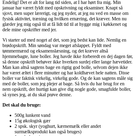
Endelig! Det er alt for lang tid siden, at I har hørt fra mig. Min
januar har været fyldt med opskrivning og eksaminer. Knapt så
sjovt, men super lærerigt, og jeg nyder, at jeg nu ved en masse om
fysisk aktivitet, træning og hvilken ernæring, det kræver. Men nu
glæder jeg mig også til at få lidt tid til at hygge mig i køkkenet og
dele mine opskrifter med jer.
Vi starter ud med noget af det, som jeg bedst kan lide. Nemlig en
brødopskrift. Min søndag var meget afslappet. Fyldt med
tømmermænd og eksamenslæsning, og det kræver altså
hjemmebagte, lune boller. Jeg havde ikke forberedt en dej dagen før,
så denne opskrift behøver ikke hverken surdej eller lange hævetider.
Man kan altså sagtens bage en rigtig god bolle, selvom dejen ikke
har været æltet i flere minutter og har koldhævet hele natten. Disse
boller var faktisk virkelig, virkelig gode. Og de kan sagtens måle sig
med de boller, som jeg plejer at bage. Så hvis du har brug for en
nem opskrift, der hurtigt kan give dig nogle gode, smagfulde boller,
så synes jeg, at du skal prøve denne.
Det skal du bruge:
500g lunkent vand
15g økologisk gær
2 spsk. skyr (yoghurt, kærnemælk eller andet
surmælksprodukt kan også bruges)