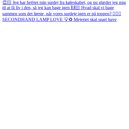
SECONDHAND LAMP LOVE 💡♻️ Mejeriet skal snart have