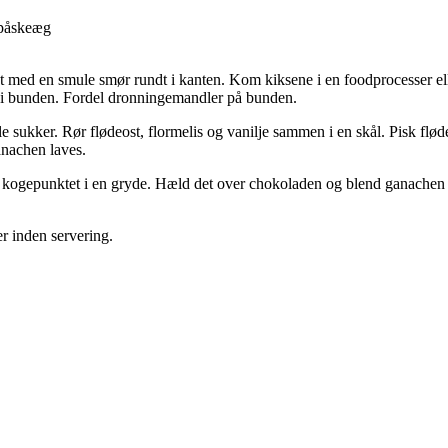
 påskeæg
t med en smule smør rundt i kanten. Kom kiksene i en foodprocesser elle
t i bunden. Fordel dronningemandler på bunden.
kker. Rør flødeost, flormelis og vanilje sammen i en skål. Pisk fløden 
anachen laves.
il kogepunktet i en gryde. Hæld det over chokoladen og blend ganache
r inden servering.