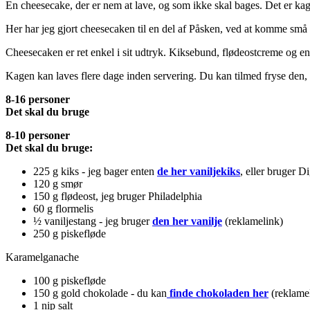
En cheesecake, der er nem at lave, og som ikke skal bages. Det er kagen
Her har jeg gjort cheesecaken til en del af Påsken, ved at komme små p
Cheesecaken er ret enkel i sit udtryk. Kiksebund, flødeostcreme og e
Kagen kan laves flere dage inden servering. Du kan tilmed fryse den, 
8-16 personer
Det skal du bruge
8-10 personer
Det skal du bruge:
225 g kiks - jeg bager enten
de her vaniljekiks
, eller bruger D
120 g smør
150 g flødeost, jeg bruger Philadelphia
60 g flormelis
½ vaniljestang - jeg bruger
den her vanilje
(reklamelink)
250 g piskefløde
Karamelganache
100 g piskefløde
150 g gold chokolade - du kan
finde chokoladen her
(reklame
1 nip salt