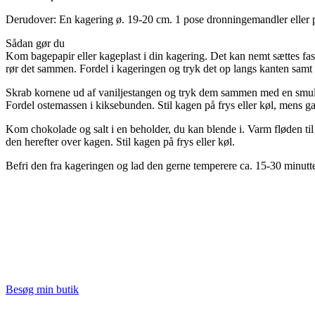
Derudover: En kagering ø. 19-20 cm. 1 pose dronningemandler eller
Sådan gør du
Kom bagepapir eller kageplast i din kagering. Det kan nemt sættes fas
rør det sammen. Fordel i kageringen og tryk det op langs kanten sam
Skrab kornene ud af vaniljestangen og tryk dem sammen med en smule su
Fordel ostemassen i kiksebunden. Stil kagen på frys eller køl, mens g
Kom chokolade og salt i en beholder, du kan blende i. Varm fløden t
den herefter over kagen. Stil kagen på frys eller køl.
Befri den fra kageringen og lad den gerne temperere ca. 15-30 minutte
Besøg min butik