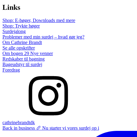
Links
Shop: E-bøger, Downloads med mere
Shop: Trykte bøger
Surdejalong
Problemer med min surdej – hvad gør jeg?
Om Cathrine Brandt
Se alle opskrifter
Om bogen 29 Nye venner
Redskaber til bagning
Bageudstyr til surdej
Foredrag
cathrinebrandtdk
Back in business 🥖 Nu starter vi vores surdej op i