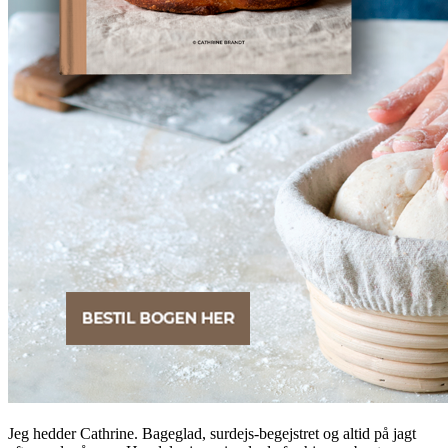
Jeg hedder Cathrine. Bageglad, surdejs-begejstret og altid på jagt