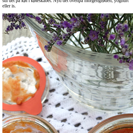
stil det på køl i køleskabet. Nyd det ovenpå morgengrøden, yoghurt
eller is.