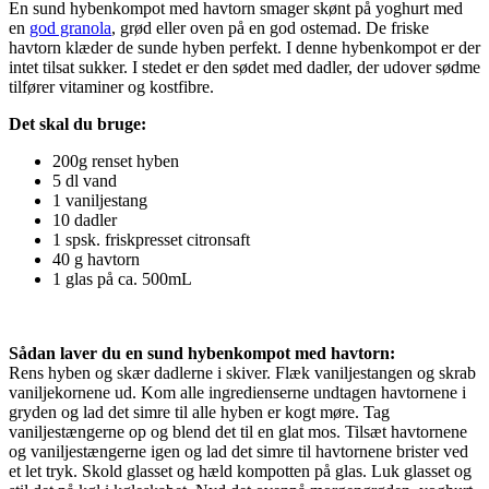
En sund hybenkompot med havtorn smager skønt på yoghurt med
en
god granola
, grød eller oven på en god ostemad. De friske
havtorn klæder de sunde hyben perfekt. I denne hybenkompot er der
intet tilsat sukker. I stedet er den sødet med dadler, der udover sødme
tilfører vitaminer og kostfibre.
Det skal du bruge:
200g renset hyben
5 dl vand
1 vaniljestang
10 dadler
1 spsk. friskpresset citronsaft
40 g havtorn
1 glas på ca. 500mL
Sådan laver du en sund hybenkompot med havtorn:
Rens hyben og skær dadlerne i skiver. Flæk vaniljestangen og skrab
vaniljekornene ud. Kom alle ingredienserne undtagen havtornene i
gryden og lad det simre til alle hyben er kogt møre. Tag
vaniljestængerne op og blend det til en glat mos. Tilsæt havtornene
og vaniljestængerne igen og lad det simre til havtornene brister ved
et let tryk. Skold glasset og hæld kompotten på glas. Luk glasset og