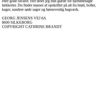
efter gode råvarer. Her deler jeg min glæde for hjemmebagte
lækkerier. Du finder masser af opskrifter på alt fra brød, boller,
kager, sundere søde sager og børnevenlig bagværk.
GEORG JENSENS VEJ 6A
8600 SILKEBORG
COPYRIGHT CATHRINE BRANDT