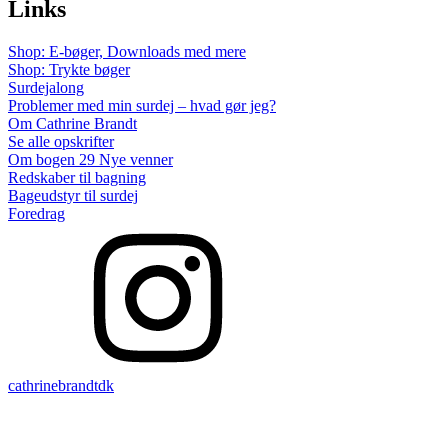
Links
Shop: E-bøger, Downloads med mere
Shop: Trykte bøger
Surdejalong
Problemer med min surdej – hvad gør jeg?
Om Cathrine Brandt
Se alle opskrifter
Om bogen 29 Nye venner
Redskaber til bagning
Bageudstyr til surdej
Foredrag
cathrinebrandtdk