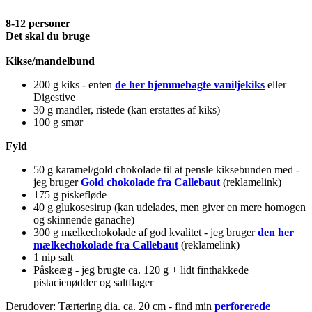
8-12 personer
Det skal du bruge
Kikse/mandelbund
200 g kiks - enten
de her hjemmebagte vaniljekiks
eller
Digestive
30 g mandler, ristede (kan erstattes af kiks)
100 g smør
Fyld
50 g karamel/gold chokolade til at pensle kiksebunden med -
jeg bruger
Gold chokolade fra Callebaut
(reklamelink)
175 g piskefløde
40 g glukosesirup (kan udelades, men giver en mere homogen
og skinnende ganache)
300 g mælkechokolade af god kvalitet - jeg bruger
den her
mælkechokolade fra Callebaut
(reklamelink)
1 nip salt
Påskeæg - jeg brugte ca. 120 g + lidt finthakkede
pistacienødder og saltflager
Derudover: Tærtering dia. ca. 20 cm - find min
perforerede