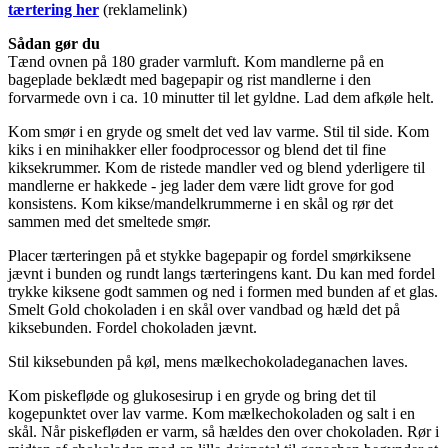
tærtering her
(reklamelink)
Sådan gør du
Tænd ovnen på 180 grader varmluft. Kom mandlerne på en
bageplade beklædt med bagepapir og rist mandlerne i den
forvarmede ovn i ca. 10 minutter til let gyldne. Lad dem afkøle helt.
Kom smør i en gryde og smelt det ved lav varme. Stil til side. Kom
kiks i en minihakker eller foodprocessor og blend det til fine
kiksekrummer. Kom de ristede mandler ved og blend yderligere til
mandlerne er hakkede - jeg lader dem være lidt grove for god
konsistens. Kom kikse/mandelkrummerne i en skål og rør det
sammen med det smeltede smør.
Placer tærteringen på et stykke bagepapir og fordel smørkiksene
jævnt i bunden og rundt langs tærteringens kant. Du kan med fordel
trykke kiksene godt sammen og ned i formen med bunden af et glas.
Smelt Gold chokoladen i en skål over vandbad og hæld det på
kiksebunden. Fordel chokoladen jævnt.
Stil kiksebunden på køl, mens mælkechokoladeganachen laves.
Kom piskefløde og glukosesirup i en gryde og bring det til
kogepunktet over lav varme. Kom mælkechokoladen og salt i en
skål. Når piskefløden er varm, så hældes den over chokoladen. Rør i