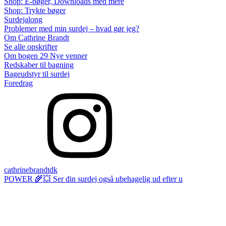
Shop: E-bøger, Downloads med mere
Shop: Trykte bøger
Surdejalong
Problemer med min surdej – hvad gør jeg?
Om Cathrine Brandt
Se alle opskrifter
Om bogen 29 Nye venner
Redskaber til bagning
Bageudstyr til surdej
Foredrag
cathrinebrandtdk
POWER 🌾💥 Ser din surdej også ubehagelig ud efter u