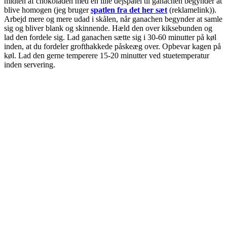
midten af chokoladen med en lille dejspatel til ganachen begynder at
blive homogen (jeg bruger
spatlen fra det her sæt
(reklamelink)).
Arbejd mere og mere udad i skålen, når ganachen begynder at samle
sig og bliver blank og skinnende. Hæld den over kiksebunden og
lad den fordele sig. Lad ganachen sætte sig i 30-60 minutter på køl
inden, at du fordeler grofthakkede påskeæg over. Opbevar kagen på
køl. Lad den gerne temperere 15-20 minutter ved stuetemperatur
inden servering.