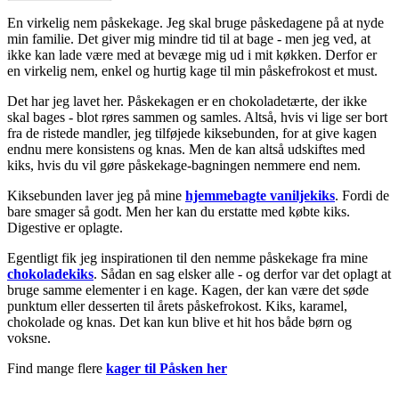
En virkelig nem påskekage. Jeg skal bruge påskedagene på at nyde
min familie. Det giver mig mindre tid til at bage - men jeg ved, at
ikke kan lade være med at bevæge mig ud i mit køkken. Derfor er
en virkelig nem, enkel og hurtig kage til min påskefrokost et must.
Det har jeg lavet her. Påskekagen er en chokoladetærte, der ikke
skal bages - blot røres sammen og samles. Altså, hvis vi lige ser bort
fra de ristede mandler, jeg tilføjede kiksebunden, for at give kagen
endnu mere konsistens og knas. Men de kan altså udskiftes med
kiks, hvis du vil gøre påskekage-bagningen nemmere end nem.
Kiksebunden laver jeg på mine
hjemmebagte vaniljekiks
. Fordi de
bare smager så godt. Men her kan du erstatte med købte kiks.
Digestive er oplagte.
Egentligt fik jeg inspirationen til den nemme påskekage fra mine
chokoladekiks
. Sådan en sag elsker alle - og derfor var det oplagt at
bruge samme elementer i en kage. Kagen, der kan være det søde
punktum eller desserten til årets påskefrokost. Kiks, karamel,
chokolade og knas. Det kan kun blive et hit hos både børn og
voksne.
Find mange flere
kager til Påsken her