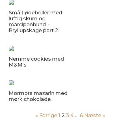
Små flødeboller med
luftig skum og
marcipanbund -
Bryllupskage part 2
Nemme cookies med
M&M's
Mormors mazarin med
mørk chokolade
« Forrige
1
2
3
4
…
6
Næste »