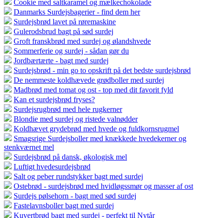
Cookie med saltkaramel og mælkechokolade
Danmarks Surdejsbagerier - find dem her
Surdejsbrød lavet på røremaskine
Gulerodsbrud bagt på sød surdej
Groft franskbrød med surdej og ølandshvede
Sommerferie og surdej - sådan gør du
Jordbærtærte - bagt med surdej
Surdejsbrød - min go to opskrift på det bedste surdejsbrød
De nemmeste koldhævede grødboller med surdej
Madbrød med tomat og ost - top med dit favorit fyld
Kan et surdejsbrød fryses?
Surdejsrugbrød med hele rugkerner
Blondie med surdej og ristede valnødder
Koldhævet grydebrød med hvede og fuldkornsrugmel
Smagsrige Surdejsboller med knækkede hvedekerner og
stenkværnet mel
Surdejsbrød på dansk, økologisk mel
Luftigt hvedesurdejsbrød
Salt og peber rundstykker bagt med surdej
Ostebrød - surdejsbrød med hvidløgssmør og masser af ost
Surdejs pølsehorn - bagt med sød surdej
Fastelavnsboller bagt med surdej
Kuvertbrød bagt med surdej - perfekt til Nytår